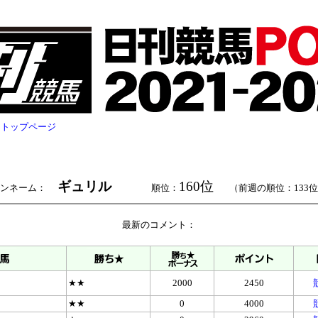
22トップページ
ギュリル
160位
ペンネーム：
順位：
（前週の順位：133
最新のコメント：
★★
2000
2450
★★
0
4000