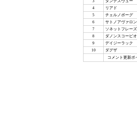
3
ダンテスヴュー
4
リアド
5
チェルノボーグ
6
サトノアヴァロン
7
ソネットフレーズ
8
ダノンスコーピオ
9
デイジーラック
10
ダグザ
コメント更新ポイ