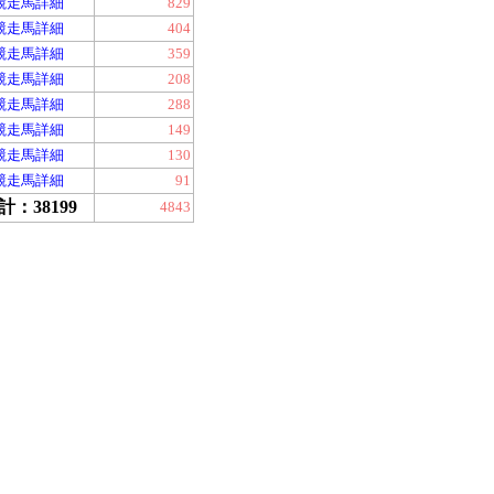
競走馬詳細
829
競走馬詳細
404
競走馬詳細
359
競走馬詳細
208
競走馬詳細
288
競走馬詳細
149
競走馬詳細
130
競走馬詳細
91
計：38199
4843