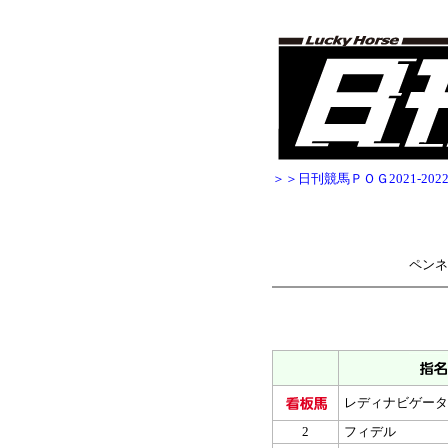
＞＞日刊競馬ＰＯＧ2021-20
ペン
レディナビゲータ
2
フィデル