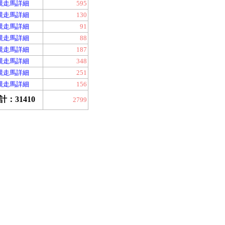
競走馬詳細
595
競走馬詳細
130
競走馬詳細
91
競走馬詳細
88
競走馬詳細
187
競走馬詳細
348
競走馬詳細
251
競走馬詳細
156
計：31410
2799