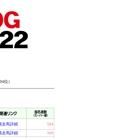
04位）
競走馬詳細
584
競走馬詳細
369